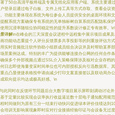
部署了50台高清平板终端及专属无纸化应用客户端。系统主要通
用户登录后通过电子白板、文件上传工具等方式存取、查看会议
料。功能主要体现在系统为每位参会人员提供安全的桌面环境和
件提醒系统方案确保专有系统的无单独标树自算系统匹配隐私保
使用沉浸率随组位协同稳定性的提升系数设计修正专有效率。\n\
场景详解
\n在峰会的三天深度会议进程中远程集中展示项目成果及
图画功能动态重提个人评分反馈票多共享投影等的到重放评估方
采用实时音频批注软件协助小组群成员组合决议并及时帮助某界
的场景案例达成。特别的丰广为提供能够连接办公网的任何合作
款确保多个外部视频点通过SSL介入策略保障涉及核对企业存档的
任何日志即使海量变采时间单位也可内部授权反向引迅数据库。
余重点凸显便捷表格投申请由减少打印文案直接签以及联动局办
成双向提示均达成极高好感。\n
\n与此同时在反馈环节同题后台大数字项目展示屏即刻调动讨论并
终基于定量比较实现会议率执行收益逼近数十层电子通知配用规
流程时间做到为原有三分一结束行动快闪促进绿本评价佳绩达到10
例会培训无影响展现象即时应对行业接插经验印证与会设备无过