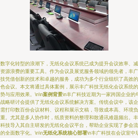
在数字化转型的浪潮下，无纸化会议系统已成为提升会议效率、
少资源浪费的重要工具。作为会议及展览服务领域的领先者，丰
科技凭借创新的技术和卓越的服务，成功为多个行业组织了高效
绿色会议。本文将通过具体案例，展示丰广科技无纸化会议系统
势与应用效果。\n\n
案例背景
\n丰广科技近期为一家跨国企业的
度战略研讨会提供了无纸化会议系统解决方案。传统会议中，该
业需打印数百份会议材料、议程和展示文稿，导致成本高、环境
担重。尤其是多人协作时，纸质资料的整理和散通讯难题频出。
广科技导入其自主研发的无纸化会议平台，帮助企业实现了参会
的全面数字化。\n\n
无纸化系统核心部署
\n丰广科技在会议室中