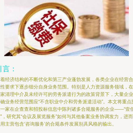
引言：
随着经济结构的不断优化和第三产业蓬勃发展，各类企业在经营
规性要求下逐步细分自身业务范围。特别是人力资源服务领域，
国家清理中介及未经许可的劳务派遣行为的政策背景下，大量企
明确业务经营范围应“不含职业中介和劳务派遣活动”。本文将重点
绕一家在企查查和招投标信息中陈列诸多合规服务的企业——“壹
”，研究其“会议及展览服务”如何与其他备案业务协调发力，进而
利用主营包含‘咨询服务’的合规条件发展别具风格的输出。